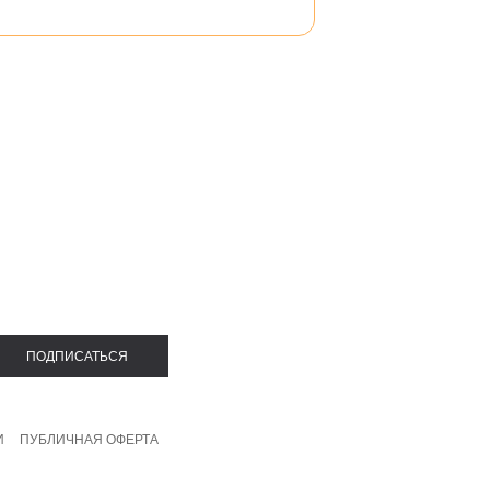
афаны
олстовки
Брюки
Майки
ПОДПИСАТЬСЯ
И
ПУБЛИЧНАЯ ОФЕРТА