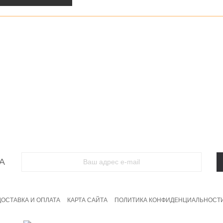
и
Шорты
Ночные сорочки
Пижамы
Платья
Сар
ты
Спортивные костюмы
Домашние костюмы
Свитшоты и т
А
ДОСТАВКА И ОПЛАТА
КАРТА САЙТА
ПОЛИТИКА КОНФИДЕНЦИАЛЬНОСТ